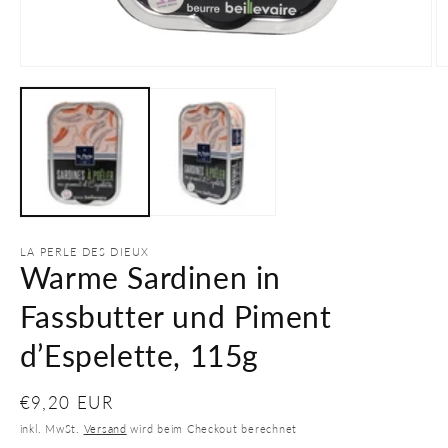
Medien
M
1
2
in
in
Modal
M
öffnen
öf
LA PERLE DES DIEUX
Warme Sardinen in
Fassbutter und Piment
d’Espelette, 115g
Normaler
€9,20 EUR
Preis
inkl. MwSt.
Versand
wird beim Checkout berechnet