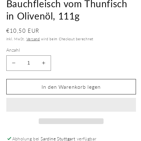
Bauchfleisch vom Thunfisch
Modal
öffnen
in Olivenöl, 111g
Normaler
€10,50 EUR
Preis
inkl. MwSt.
Versand
wird beim Checkout berechnet
Anzahl
Verringere
Erhöhe
die
die
Menge
Menge
für
für
In den Warenkorb legen
Bauchfleisch
Bauchfleisch
vom
vom
Thunfisch
Thunfisch
in
in
Olivenöl,
Olivenöl,
111g
111g
Abholung bei
Sardine Stuttgart
verfügbar